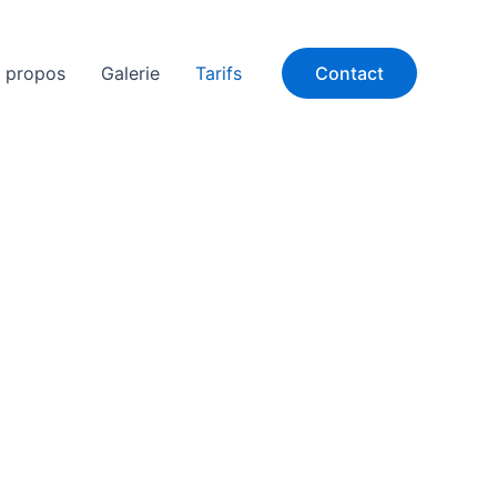
 propos
Galerie
Tarifs
Contact
upées (groupes, clubs sportifs, entreprises..)